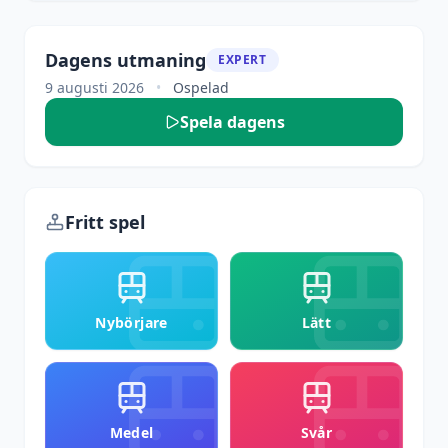
Dagens utmaning
EXPERT
9 augusti 2026
•
Ospelad
Spela dagens
Fritt spel
Nybörjare
Lätt
Medel
Svår