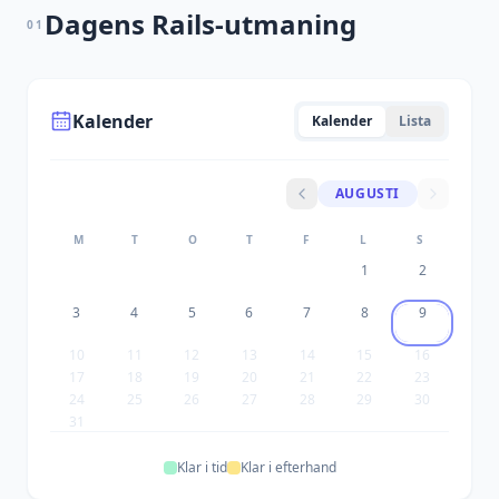
Dagens Rails-utmaning
01
Kalender
Kalender
Lista
AUGUSTI
M
T
O
T
F
L
S
1
2
3
4
5
6
7
8
9
10
11
12
13
14
15
16
17
18
19
20
21
22
23
24
25
26
27
28
29
30
31
Klar i tid
Klar i efterhand