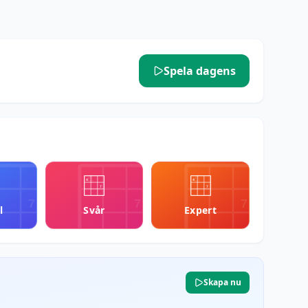
Spela dagens
4
4
4
4
7
7
7
7
7
l
Svår
Expert
Skapa nu