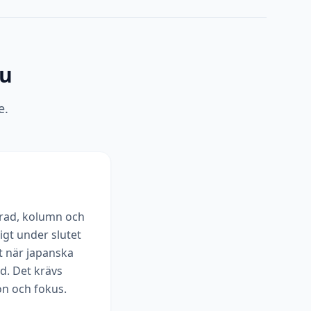
ku
e.
e rad, kolumn och
tigt under slutet
t när japanska
od. Det krävs
on och fokus.