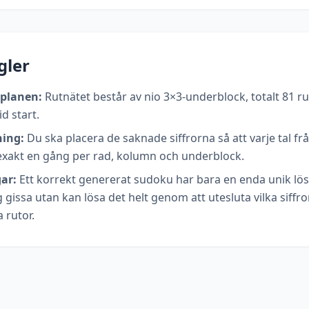
gler
lplanen:
Rutnätet består av nio 3×3-underblock, totalt 81 rut
id start.
ing:
Du ska placera de saknade siffrorna så att varje tal från
xakt en gång per rad, kolumn och underblock.
ar:
Ett korrekt genererat sudoku har bara en enda unik lö
 gissa utan kan lösa det helt genom att utesluta vilka siffr
a rutor.