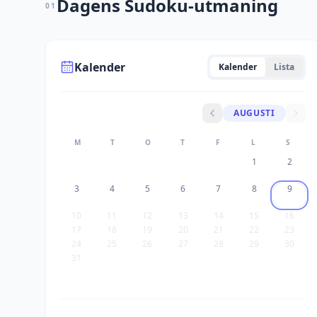
Dagens Sudoku-utmaning
01
Kalender
Kalender
Lista
AUGUSTI
M
T
O
T
F
L
S
1
2
3
4
5
6
7
8
9
10
11
12
13
14
15
16
17
18
19
20
21
22
23
24
25
26
27
28
29
30
31