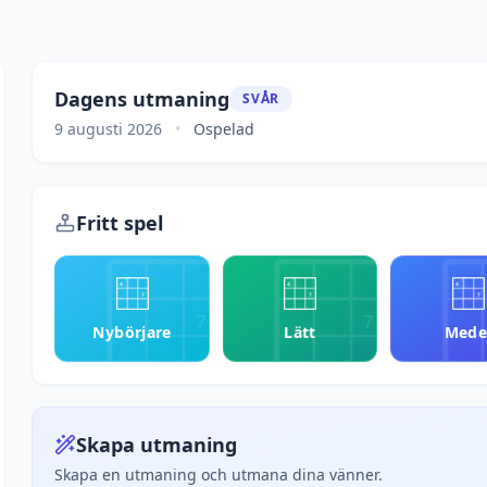
Dagens utmaning
SVÅR
9 augusti 2026
•
Ospelad
Fritt spel
4
4
4
4
4
4
7
7
7
7
7
Nybörjare
Lätt
Mede
Skapa utmaning
Skapa en utmaning och utmana dina vänner.