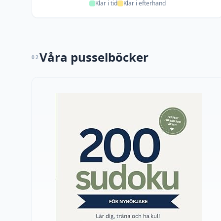
Klar i tid
Klar i efterhand
Våra pusselböcker
02