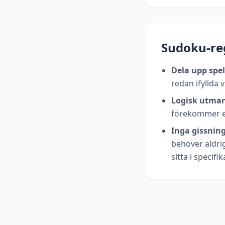
Sudoku-re
Dela upp spe
redan ifyllda v
Logisk utman
förekommer e
Inga gissning
behöver aldrig
sitta i specifik