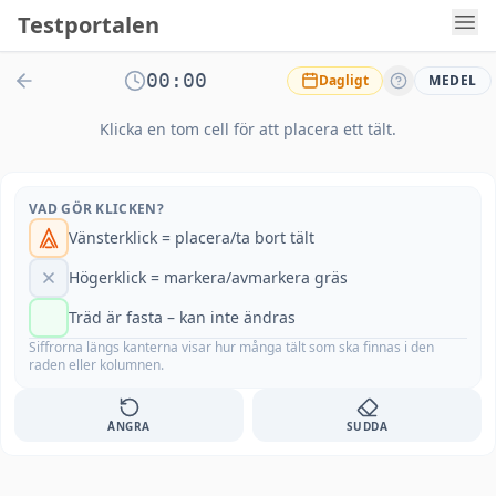
Testportalen
00:00
Dagligt
MEDEL
Klicka en tom cell för att placera ett tält.
VAD GÖR KLICKEN?
Vänsterklick = placera/ta bort tält
Högerklick = markera/avmarkera gräs
Träd är fasta – kan inte ändras
Siffrorna längs kanterna visar hur många tält som ska finnas i den
raden eller kolumnen.
ÅNGRA
SUDDA