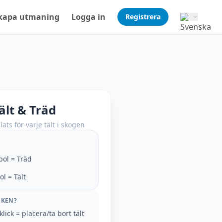
kapa utmaning
Logga in
Registrera
ält & Träd
plats för varje tält i skogen
ol = Träd
l = Tält
CKEN?
lick = placera/ta bort tält