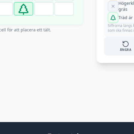
Högerkl
gräs
Träd är
Siffrorna längs
ell för att placera ett tält.
som ska finnas 
ÅNGRA