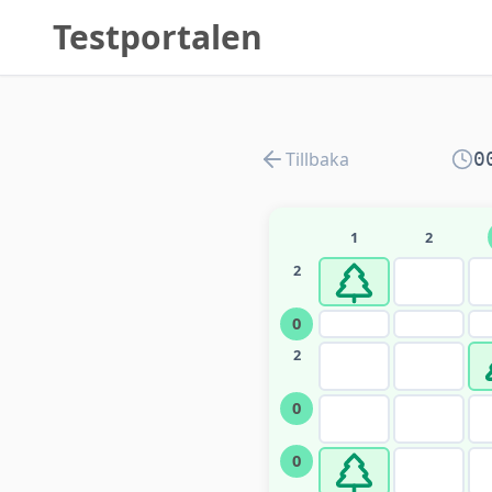
Testportalen
Tillbaka
0
1
2
2
0
2
0
0