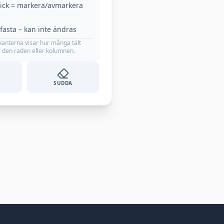
ick = markera/avmarkera
 fasta – kan inte ändras
 kanterna visar hur många tält
i den raden eller kolumnen.
SUDDA