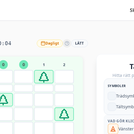
S
0:04
Dagligt
LÄTT
T
0
0
1
2
Hitta rätt 
SYMBOLER
Trädsymb
Tältsymbo
VAD GÖR KLI
Vänsterk