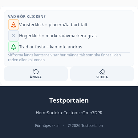
VAD GÖR KLICKEN?
Vänsterklick = placera/ta bort tält
Högerklick = markera/avmarkera gräs
Träd är fasta – kan inte ändras
Siffrorna längs kanterna visar hur många tält som ska finnas i den
raden eller kolumnen.
ÅNGRA
SUDDA
Testportalen
Hem
•
Sudoku
•
Tectonic
•
Om
•
GDPR
För nöjes skull
•
© 2026 Testportalen