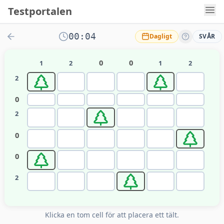
Testportalen
00:04
Dagligt
SVÅR
0
0
1
2
1
2
2
0
2
0
0
2
Klicka en tom cell för att placera ett tält.