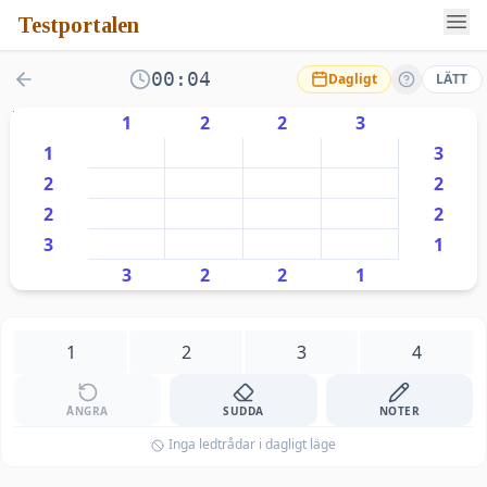
Testportalen
00:04
Dagligt
LÄTT
1
2
2
3
1
3
2
2
2
2
3
1
3
2
2
1
1
2
3
4
ÅNGRA
SUDDA
NOTER
Inga ledtrådar i dagligt läge