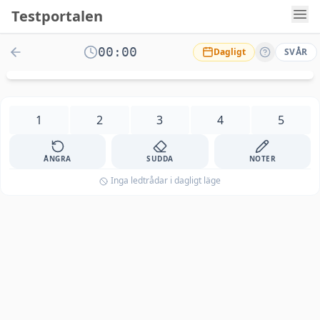
Testportalen
00:00
Dagligt
SVÅR
1
2
3
4
5
ÅNGRA
SUDDA
NOTER
Inga ledtrådar i dagligt läge