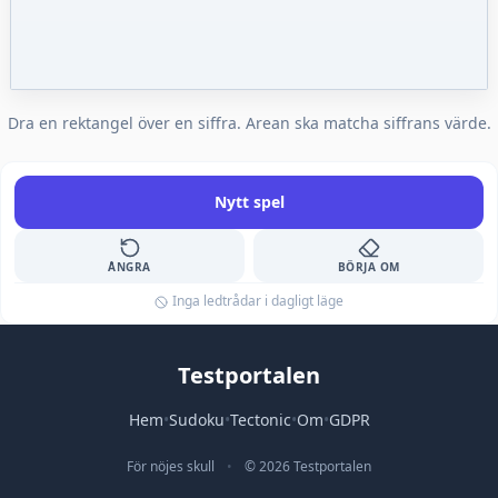
Dra en rektangel över en siffra. Arean ska matcha siffrans värde.
Nytt spel
ÅNGRA
BÖRJA OM
Inga ledtrådar i dagligt läge
Testportalen
Hem
•
Sudoku
•
Tectonic
•
Om
•
GDPR
För nöjes skull
•
© 2026 Testportalen