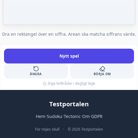
Dra en rektangel över en siffra. Arean ska matcha siffrans värde.
Nytt spel
ÅNGRA
BÖRJA OM
Inga ledtrådar i dagligt läge
Testportalen
Hem
•
Sudoku
•
Tectonic
•
Om
•
GDPR
För nöjes skull
•
© 2026 Testportalen