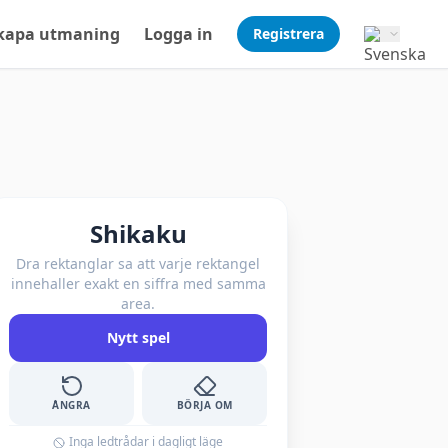
kapa utmaning
Logga in
Registrera
Shikaku
Dra rektanglar sa att varje rektangel
innehaller exakt en siffra med samma
area.
Nytt spel
ÅNGRA
BÖRJA OM
Inga ledtrådar i dagligt läge