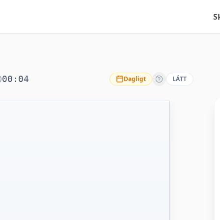
S
00:04
Dagligt
LÄTT