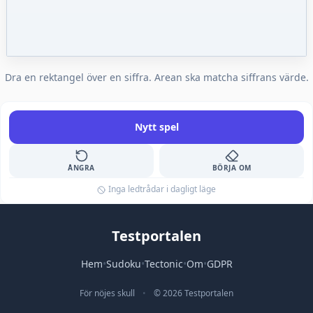
Dra en rektangel över en siffra. Arean ska matcha siffrans värde.
Nytt spel
ÅNGRA
BÖRJA OM
Inga ledtrådar i dagligt läge
Testportalen
Hem
•
Sudoku
•
Tectonic
•
Om
•
GDPR
För nöjes skull
•
© 2026 Testportalen