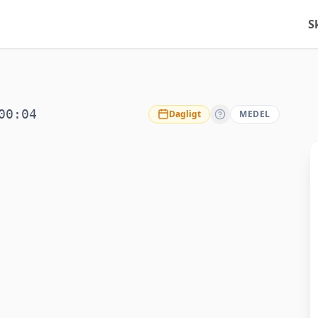
S
00:04
Dagligt
MEDEL