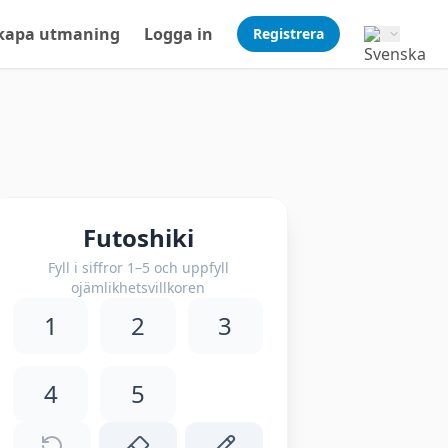
kapa utmaning
Logga in
Registrera
Futoshiki
Fyll i siffror 1–5 och uppfyll
ojämlikhetsvillkoren
1
2
3
4
5