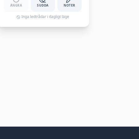
ÅNGRA
SUDDA
NOTER
Inga ledtrådar i dagligt läge