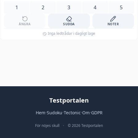
1
2
3
4
5
ÅNGRA
SUDDA
NOTER
Inga ledtrådar i dagligt läge
Testportalen
Hem
•
Sudoku
•
Tectonic
•
Om
•
GDPR
För nöjes skull
•
© 2026 Testportalen