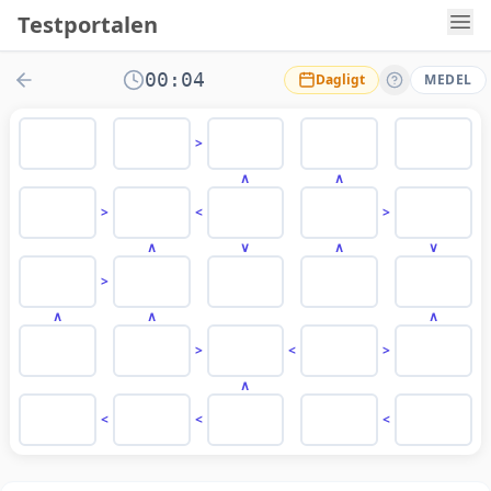
Testportalen
00:04
Dagligt
MEDEL
>
∧
∧
>
<
>
∧
∨
∧
∨
>
∧
∧
∧
>
<
>
∧
<
<
<