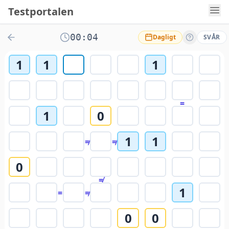
Testportalen
00:04
Dagligt
SVÅR
1
1
1
=
1
0
1
1
≠
≠
0
≠
1
=
≠
0
0