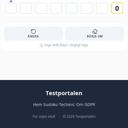
=
0
ÅNGRA
BÖRJA OM
Inga ledtrådar i dagligt läge
Testportalen
Hem
•
Sudoku
•
Tectonic
•
Om
•
GDPR
För nöjes skull
•
© 2026 Testportalen