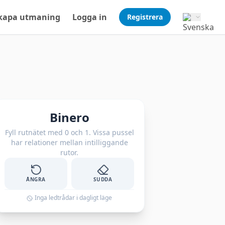
kapa utmaning
Logga in
Registrera
Binero
Fyll rutnätet med 0 och 1. Vissa pussel
har relationer mellan intilliggande
rutor.
ÅNGRA
SUDDA
Inga ledtrådar i dagligt läge