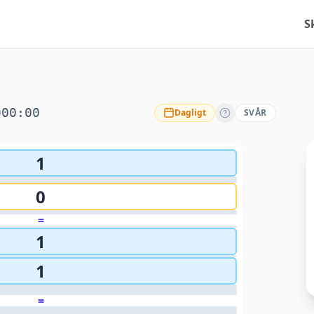
S
00:00
Dagligt
SVÅR
1
0
=
1
1
=