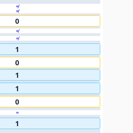
≠
≠
0
≠
≠
1
0
1
1
0
=
1