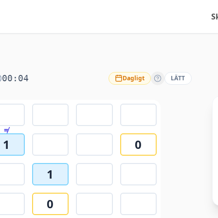
S
00:04
Dagligt
LÄTT
≠
1
0
1
0