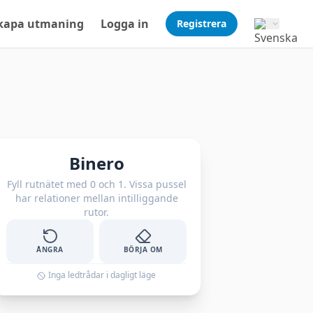
kapa utmaning
Logga in
Registrera
Binero
Fyll rutnätet med 0 och 1. Vissa pussel
har relationer mellan intilliggande
rutor.
ÅNGRA
BÖRJA OM
Inga ledtrådar i dagligt läge