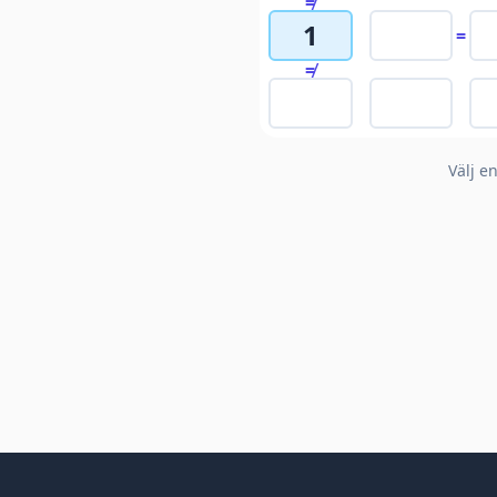
≠
1
=
≠
Välj e