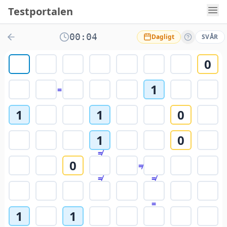
Testportalen
00:04
Dagligt
SVÅR
0
1
=
1
1
0
1
0
≠
0
≠
≠
≠
=
1
1