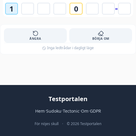
1
0
=
ÅNGRA
BÖRJA OM
Inga ledtrådar i dagligt läge
Testportalen
Hem
•
Sudoku
•
Tectonic
•
Om
•
GDPR
För nöjes skull
•
© 2026 Testportalen