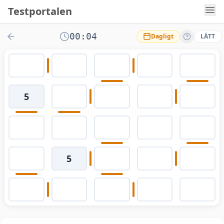
Testportalen
00:04
Dagligt
LÄTT
5
5