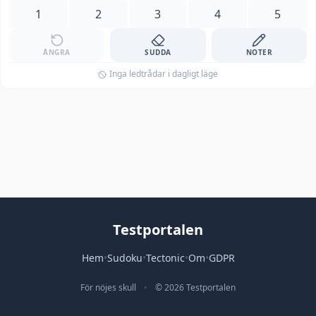
1
2
3
4
5
ÅNGRA
SUDDA
NOTER
Inga ledtrådar i dagligt läge
Testportalen
Hem
•
Sudoku
•
Tectonic
•
Om
•
GDPR
För nöjes skull
•
© 2026 Testportalen