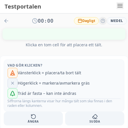
Testportalen
00:00
Dagligt
MEDEL
Klicka en tom cell för att placera ett tält.
VAD GÖR KLICKEN?
Vänsterklick = placera/ta bort tält
Högerklick = markera/avmarkera gräs
Träd är fasta – kan inte ändras
Siffrorna längs kanterna visar hur många tält som ska finnas i den
raden eller kolumnen.
ÅNGRA
SUDDA