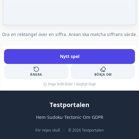
Dra en rektangel över en siffra. Arean ska matcha siffrans värde.
Nytt spel
ÅNGRA
BÖRJA OM
Inga ledtrådar i dagligt läge
Testportalen
Hem
•
Sudoku
•
Tectonic
•
Om
•
GDPR
För nöjes skull
•
© 2026 Testportalen