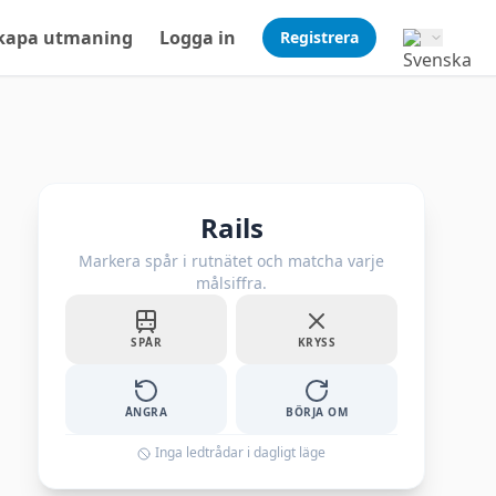
kapa utmaning
Logga in
Registrera
Rails
Markera spår i rutnätet och matcha varje
målsiffra.
SPÅR
KRYSS
ÅNGRA
BÖRJA OM
Inga ledtrådar i dagligt läge