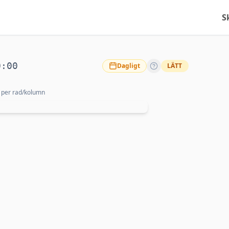
S
0:00
Dagligt
LÄTT
 per rad/kolumn