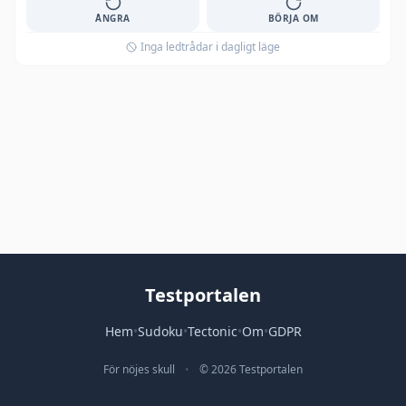
ÅNGRA
BÖRJA OM
Inga ledtrådar i dagligt läge
Testportalen
Hem
•
Sudoku
•
Tectonic
•
Om
•
GDPR
För nöjes skull
•
© 2026 Testportalen