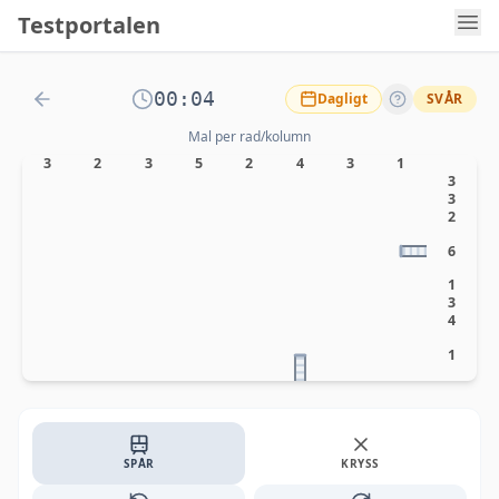
Testportalen
00:04
Dagligt
SVÅR
Mal per rad/kolumn
3
2
3
5
2
4
3
1
3
3
2
6
1
3
4
1
SPÅR
KRYSS