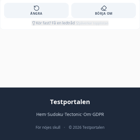
ÅNGRA
BÖRJA OM
Kör fast? Få en ledtråd
påverkar topplistan
Testportalen
Hem
•
Sudoku
•
Tectonic
•
Om
•
GDPR
För nöjes skull
•
© 2026 Testportalen