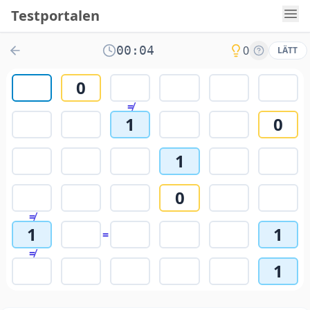
Testportalen
00:04
0
LÄTT
0
≠
1
0
1
0
≠
1
1
=
≠
1