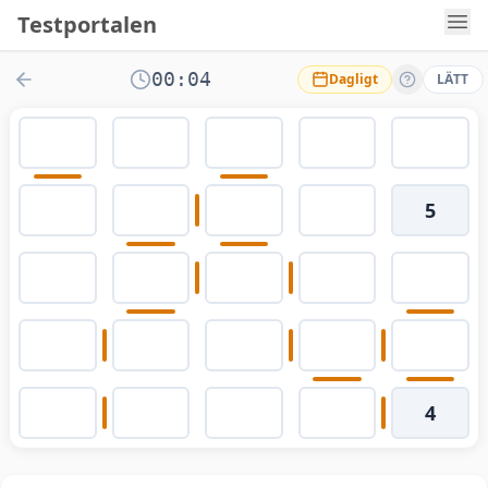
Testportalen
00:04
Dagligt
LÄTT
5
4