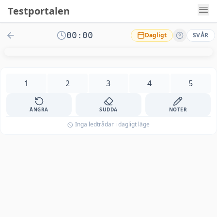
Testportalen
00:00
Dagligt
SVÅR
1
2
3
4
5
ÅNGRA
SUDDA
NOTER
Inga ledtrådar i dagligt läge